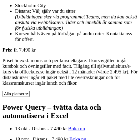
Stockholm City
Distans: Välj själv var du sitter
(Utbildningen sker via programmet Teams, men du kan också
ansluta via webbläsaren. Tider och innehåll är samma som
för fysiska utbildningar.)
Kursen hålls även på förfrågan på andra orter. Kontakta oss
för offert.
Pris:
fr. 7.490 kr
Priset är exkl. moms och per kursdeltagare. I kursavgiften ingår
kursbok och övningsfiler med facit. Tillgång till självstudiekurs/e-
kurs via officekurs.se ingår också i 12 månader (värde 2.495 kr). För
distanskurser ingår ett paket med lite överraskningar och för
klassrumskurser ingår lunch och fikor.
Power Query – tvätta data och
automatisera i Excel
13 okt - Distans - 7.490 kr
Boka nu
18 nov - Distans - 7.490 kr
Boka nu