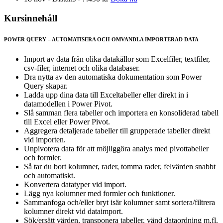
Kursinnehåll
POWER QUERY – AUTOMATISERA OCH OMVANDLA IMPORTERAD DATA
Import av data från olika datakällor som Excelfiler, textfiler,
csv-filer, internet och olika databaser.
Dra nytta av den automatiska dokumentation som Power
Query skapar.
Ladda upp dina data till Exceltabeller eller direkt in i
datamodellen i Power Pivot.
Slå samman flera tabeller och importera en konsoliderad tabell
till Excel eller Power Pivot.
Aggregera detaljerade tabeller till grupperade tabeller direkt
vid importen.
Unpivotera data för att möjliggöra analys med pivottabeller
och formler.
Så tar du bort kolumner, rader, tomma rader, felvärden snabbt
och automatiskt.
Konvertera datatyper vid import.
Lägg nya kolumner med formler och funktioner.
Sammanfoga och/eller bryt isär kolumner samt sortera/filtrera
kolumner direkt vid dataimport.
Sök/ersätt värden, transponera tabeller, vänd dataordning m.fl.