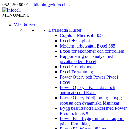
0522-50 60 01
utbildning@infocell.se
MENU
MENU
Våra kurser
Lärarledda Kurser
Copilot i Microsoft 365
Excel ✚ Copilot
Modernt arbetssätt i Excel 365
Excel för ekonomer och controllers
Rapportering och analys med
pivottabeller i Excel
Excel Grundkurs
Excel Fortsättning
Power Query och Power Pivot i
Excel
Power Query – tvätta data och
automatisera i Excel
Power Query Fördjupning – bygg
robusta och dynamiska lösningar
Bygg beslutsstöd i Excel med Power
Pivot och DAX
Power BI – bygg din första rapport
på en förmiddag
Power BI, från ax till limpa