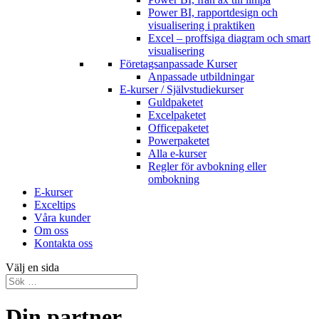
Power BI, rapportdesign och
visualisering i praktiken
Excel – proffsiga diagram och smart
visualisering
Företagsanpassade Kurser
Anpassade utbildningar
E-kurser / Självstudiekurser
Guldpaketet
Excelpaketet
Officepaketet
Powerpaketet
Alla e-kurser
Regler för avbokning eller
ombokning
E-kurser
Exceltips
Våra kunder
Om oss
Kontakta oss
Välj en sida
Din partner