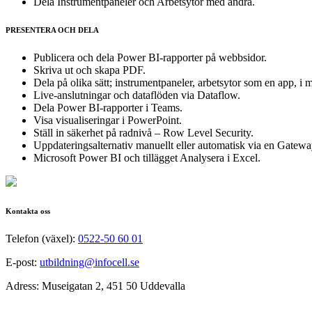
Dela Instrumentpaneler och Arbetsytor med andra.
PRESENTERA OCH DELA
Publicera och dela Power BI-rapporter på webbsidor.
Skriva ut och skapa PDF.
Dela på olika sätt; instrumentpaneler, arbetsytor som en app, i m
Live-anslutningar och dataflöden via Dataflow.
Dela Power BI-rapporter i Teams.
Visa visualiseringar i PowerPoint.
Ställ in säkerhet på radnivå – Row Level Security.
Uppdateringsalternativ manuellt eller automatisk via en Gatewa
Microsoft Power BI och tillägget Analysera i Excel.
Kontakta oss
Telefon (växel):
0522-50 60 01
E-post:
utbildning@infocell.se
Adress: Museigatan 2, 451 50 Uddevalla