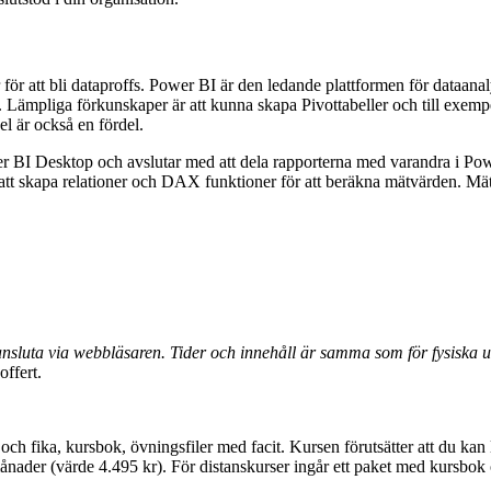
r för att bli dataproffs. Power BI är den ledande plattformen för data
e. Lämpliga förkunskaper är att kunna skapa Pivottabeller och til
l är också en fördel.
 BI Desktop och avslutar med att dela rapporterna med varandra i Pow
att skapa relationer och DAX funktioner för att beräkna mätvärden. Mätvä
sluta via webbläsaren. Tider och innehåll är samma som för fysiska ut
offert.
 och fika, kursbok, övningsfiler med facit. Kursen förutsätter att du k
nader (värde 4.495 kr). För distanskurser ingår ett paket med kursbok 