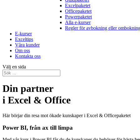
Excelpaketet
Officepaketet
Powerpaketet
Alla e-kurser
Regler för avbokning eller omboknin
E-kurser
Exceltips
Våra kunder
Om oss
Kontakta oss
Välj en sida
Din partner
i Excel & Office
Här börjar din resa mot ökade kunskaper i Excel & Officepaketet
Power BI, från ax till limpa
Med vår kurs i Power BI får du de kunskaper du behöver för bästa besl