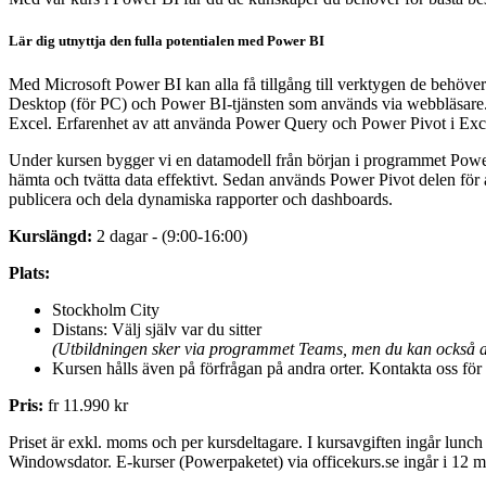
Lär dig utnyttja den fulla potentialen med Power BI
Med Microsoft Power BI kan alla få tillgång till verktygen de behöve
Desktop (för PC) och Power BI-tjänsten som används via webbläsar
Excel. Erfarenhet av att använda Power Query och Power Pivot i Exce
Under kursen bygger vi en datamodell från början i programmet Power
hämta och tvätta data effektivt. Sedan används Power Pivot delen för 
publicera och dela dynamiska rapporter och dashboards.
Kurslängd:
2 dagar - (9:00-16:00)
Plats:
Stockholm City
Distans: Välj själv var du sitter
(Utbildningen sker via programmet Teams, men du kan också an
Kursen hålls även på förfrågan på andra orter. Kontakta oss för 
Pris:
fr 11.990 kr
Priset är exkl. moms och per kursdeltagare. I kursavgiften ingår lunch
Windowsdator. E-kurser (Powerpaketet) via officekurs.se ingår i 12 må