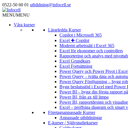
0522-50 60 01
utbildning@infocell.se
MENU
MENU
Våra kurser
Lärarledda Kurser
Copilot i Microsoft 365
Excel ✚ Copilot
Modernt arbetssätt i Excel 365
Excel för ekonomer och controllers
Rapportering och analys med pivottabe
Excel Grundkurs
Excel Fortsättning
Power Query och Power Pivot i Exce
Power Query – tvätta data och automat
Power Query Fördjupning – bygg rob
Bygg beslutsstöd i Excel med Power
Power BI – bygg din första rapport p
Power BI, från ax till limpa
Power BI, rapportdesign och visualise
Excel – proffsiga diagram och smart v
Företagsanpassade Kurser
Anpassade utbildningar
E-kurser / Självstudiekurser
Guldpaketet