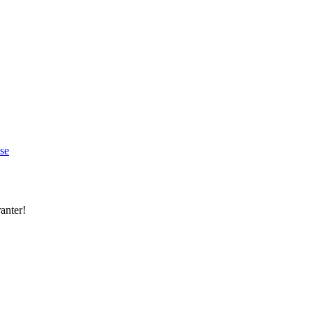
se
anter!