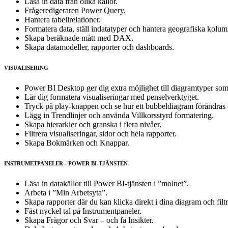
Läsa in data från olika källor.
Frågeredigeraren Power Query.
Hantera tabellrelationer.
Formatera data, ställ indatatyper och hantera geografiska kolum
Skapa beräknade mått med DAX.
Skapa datamodeller, rapporter och dashboards.
VISUALISERING
Power BI Desktop ger dig extra möjlighet till diagramtyper som 
Lär dig formatera visualiseringar med penselverktyget.
Tryck på play-knappen och se hur ett bubbeldiagram förändras ö
Lägg in Trendlinjer och använda Villkorsstyrd formatering.
Skapa hierarkier och granska i flera nivåer.
Filtrera visualiseringar, sidor och hela rapporter.
Skapa Bokmärken och Knappar.
INSTRUMETPANELER - POWER BI-TJÄNSTEN
Läsa in datakällor till Power BI-tjänsten i ”molnet”.
Arbeta i ”Min Arbetsyta”.
Skapa rapporter där du kan klicka direkt i dina diagram och filtr
Fäst nyckel tal på Instrumentpaneler.
Skapa Frågor och Svar – och få Insikter.