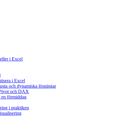
ller i Excel
l
isera i Excel
usta och dynamiska lösningar
 Pivot och DAX
å en förmiddag
ring i praktiken
isualisering