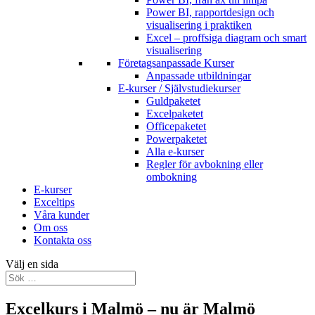
Power BI, rapportdesign och
visualisering i praktiken
Excel – proffsiga diagram och smart
visualisering
Företagsanpassade Kurser
Anpassade utbildningar
E-kurser / Självstudiekurser
Guldpaketet
Excelpaketet
Officepaketet
Powerpaketet
Alla e-kurser
Regler för avbokning eller
ombokning
E-kurser
Exceltips
Våra kunder
Om oss
Kontakta oss
Välj en sida
Excelkurs i Malmö – nu är Malmö