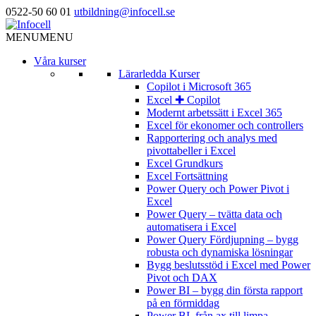
0522-50 60 01
utbildning@infocell.se
MENU
MENU
Våra kurser
Lärarledda Kurser
Copilot i Microsoft 365
Excel ✚ Copilot
Modernt arbetssätt i Excel 365
Excel för ekonomer och controllers
Rapportering och analys med
pivottabeller i Excel
Excel Grundkurs
Excel Fortsättning
Power Query och Power Pivot i
Excel
Power Query – tvätta data och
automatisera i Excel
Power Query Fördjupning – bygg
robusta och dynamiska lösningar
Bygg beslutsstöd i Excel med Power
Pivot och DAX
Power BI – bygg din första rapport
på en förmiddag
Power BI, från ax till limpa