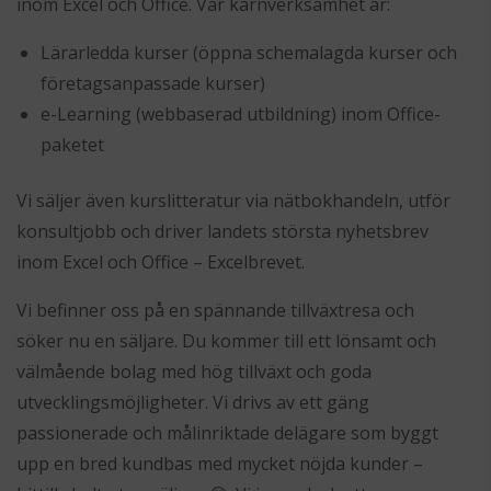
inom Excel och Office. Vår kärnverksamhet är:
Lärarledda kurser (öppna schemalagda kurser och
företagsanpassade kurser)
e-Learning (webbaserad utbildning) inom Office-
paketet
Vi säljer även kurslitteratur via nätbokhandeln, utför
konsultjobb och driver landets största nyhetsbrev
inom Excel och Office – Excelbrevet.
Vi befinner oss på en spännande tillväxtresa och
söker nu en säljare. Du kommer till ett lönsamt och
välmående bolag med hög tillväxt och goda
utvecklingsmöjligheter. Vi drivs av ett gäng
passionerade och målinriktade delägare som byggt
upp en bred kundbas med mycket nöjda kunder –