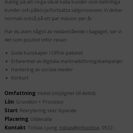
duktig på att ringa såväl kalla kunder som befintliga
kunder och påbörja/fortsätta säljprocessen. Vi deltar
normalt också på ett par mässor per år.
Har du även något av nedanstående i bagaget, ser vi
det som positivt inför resan:
Goda kunskaper i Office-paketet
Erfarenhet av digitala marknadsföringskampanjer
Hantering av sociala medier
Körkort
Omfattning
: Heltid (möjlighet till deltid)
Lön
: Grundlön + Provision
Start
: Rekrytering sker löpande
Placering
: Uddevalla
Kontakt
: Tobias Ljung,
tobias@infocell.se
, 0522-